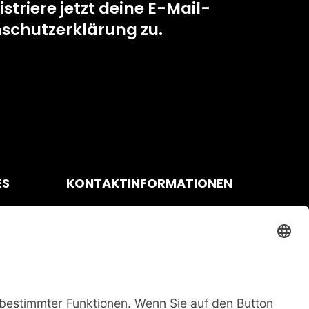
triere jetzt deine E-Mail-
schutzerklärung zu.
ES
KONTAKTINFORMATIONEN
tlinie
Email:
service@as-activewear.de
ngungen
edingungen