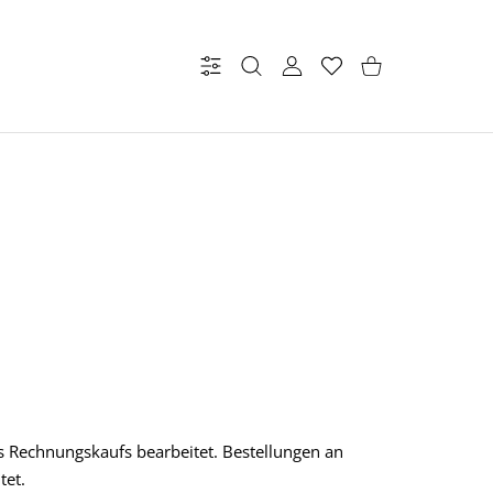
Einstellungen
BENUTZERKONTO
Wunschzettel
Einkaufswagen
s Rechnungskaufs bearbeitet. Bestellungen an
et.