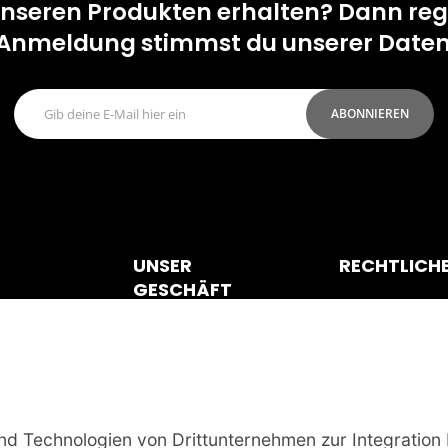
seren Produkten erhalten? Dann regis
r Anmeldung stimmst du unserer Daten
ABONNIEREN
UNSER
RECHTLICH
GESCHÄFT
Datenschutzrich
Kontakt
Impressum
Versandart
Geschäftsbedi
, die
FAQ's
Stornierungsb
 Sie
Zahlungsmöglichkeiten